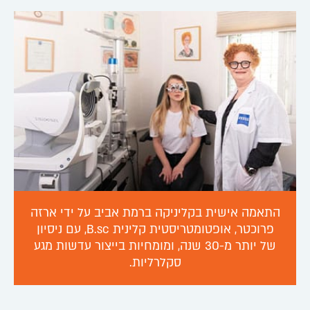
התאמה אישית בקליניקה ברמת אביב על ידי ארזה
פרוכטר, אופטומטריסטית קלינית B.sc, עם ניסיון
של יותר מ-30 שנה, ומומחיות בייצור עדשות מגע
סקלרליות.