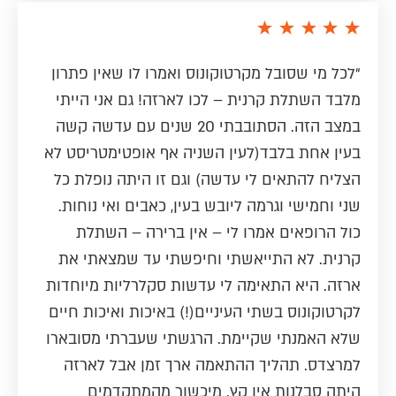
“לכל מי שסובל מקרטוקונוס ואמרו לו שאין פתרון
מלבד השתלת קרנית – לכו לארזה! גם אני הייתי
במצב הזה. הסתובבתי 20 שנים עם עדשה קשה
בעין אחת בלבד(לעין השניה אף אופטימטריסט לא
הצליח להתאים לי עדשה) וגם זו היתה נופלת כל
שני וחמישי וגרמה ליובש בעין, כאבים ואי נוחות.
כול הרופאים אמרו לי – אין ברירה – השתלת
קרנית. לא התייאשתי וחיפשתי עד שמצאתי את
ארזה. היא התאימה לי עדשות סקלרליות מיוחדות
לקרטוקונוס בשתי העיניים(!) באיכות ואיכות חיים
שלא האמנתי שקיימת. הרגשתי שעברתי מסובארו
למרצדס. תהליך ההתאמה ארך זמן אבל לארזה
היתה סבלנות אין קץ. מיכשור מהמתקדמים